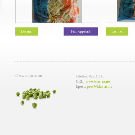
Les mer
Finn oppskrift
Les mer
© www.klar-as.no
Telefon:
922 21113
URL:
www.klar-as.no
Epost:
post@klar-as.no