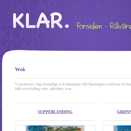
Wok
Vi produserer i dag forskjellige wok-blandinger. Alle blandingene er helt klar for b
både revet kylling, reker, pølsebiter, m.m.
SUPPEBLANDING
GRØNN